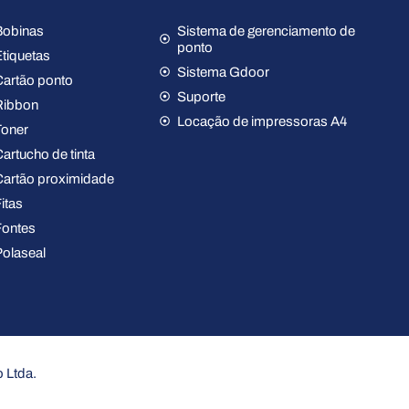
Bobinas
Sistema de gerenciamento de
ponto
Etiquetas
Sistema Gdoor
Cartão ponto
Suporte
Ribbon
Locação de impressoras A4
Toner
Cartucho de tinta
Cartão proximidade
itas
Fontes
Polaseal
 Ltda.