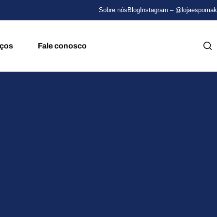
os no instagram - @lojaespomak
Sobre nós
Blog
Instagram – @lojaespomak
iços
Fale conosco